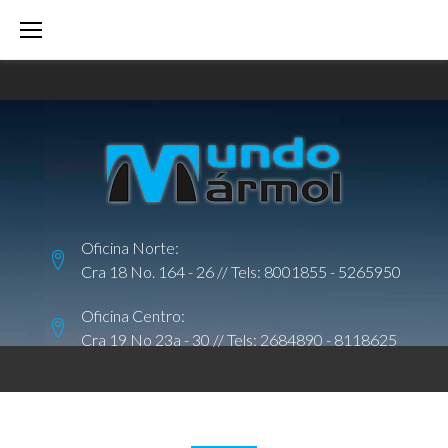
S
k
i
p
t
o
c
o
Oficina Norte:
n
Cra 18 No. 164 - 26 // Tels:
8001855
-
5265950
t
e
Oficina Centro:
Cra 19 No 23a - 30 // Tels:
2684890
-
8118625
n
t