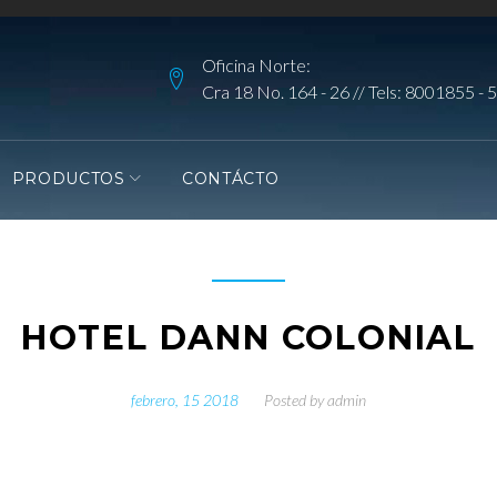
Oficina Norte:
Cra 18 No. 164 - 26 // Tels:
8001855
-
5
PRODUCTOS
CONTÁCTO
HOTEL DANN COLONIAL
febrero, 15 2018
Posted by
admin