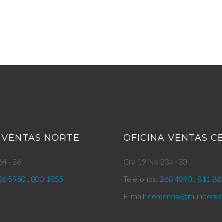
 VENTAS NORTE
OFICINA VENTAS 
4 - 26
Cra 19 No 23a - 30
26 5950
;
800 1855
Teléfonos:
268 4890
;
811 86
E-mail:
comercial@mundomar