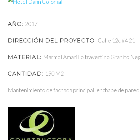
2017
AÑO:
Calle 12c #4 21
DIRECCIÓN DEL PROYECTO:
Marmol Amarillo travertino Granito Neg
MATERIAL:
150 M2
CANTIDAD:
Mantenimiento de fachada principal, enchape de parede