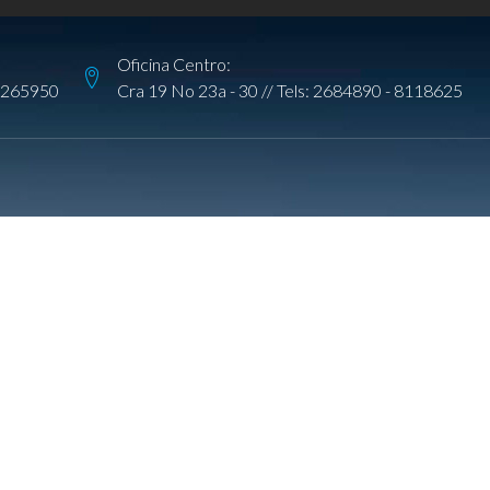
Oficina Centro:
265950
Cra 19 No 23a - 30 // Tels:
2684890
-
8118625