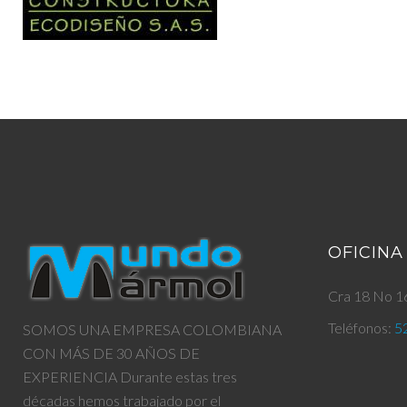
OFICINA
Cra 18 No 16
Teléfonos:
5
SOMOS UNA EMPRESA COLOMBIANA
CON MÁS DE 30 AÑOS DE
EXPERIENCIA Durante estas tres
décadas hemos trabajado por el