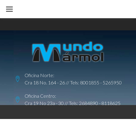
S
k
i
p
t
o
c
o
Oficina Norte:
n
Cra 18 No. 164 - 26 // Tels:
8001855
-
5265950
t
e
Oficina Centro:
Cra 19 No 23a - 30 // Tels:
2684890
-
8118625
n
t