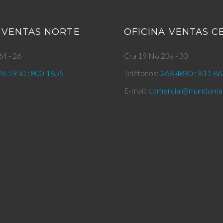
 VENTAS NORTE
OFICINA VENTAS 
4 - 26
Cra 19 No 23a - 30
26 5950
;
800 1855
Teléfonos:
268 4890
;
811 86
E-mail:
comercial@mundomar