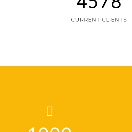
M
4578
CURRENT CLIENTS
B
E
R
C