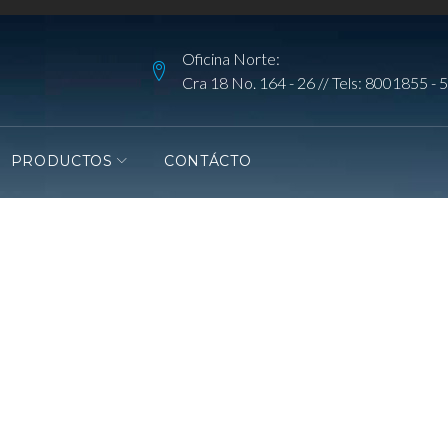
Oficina Norte:
Cra 18 No. 164 - 26 // Tels:
8001855
-
5
PRODUCTOS
CONTÁCTO