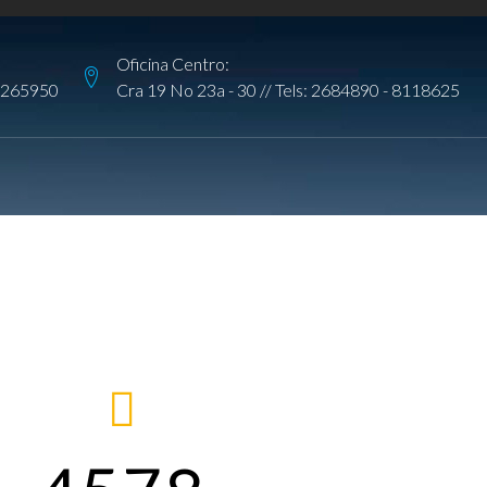
Oficina Centro:
265950
Cra 19 No 23a - 30 // Tels:
2684890
-
8118625