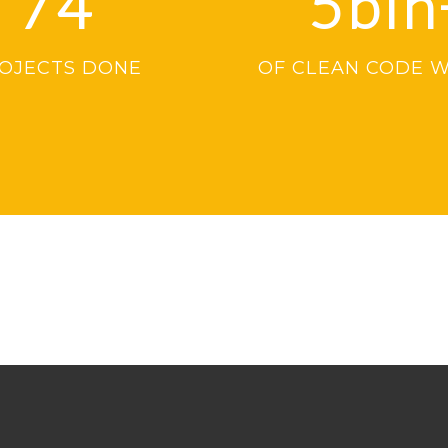
74
5bln
OJECTS DONE
OF CLEAN CODE 