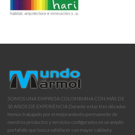
SOMOS UNA EMPRESA COLOMBIANA CON MÁS DE
30 AÑOS DE EXPERIENCIA Durante estas tres décadas
hemos trabajado por el mejoramiento permanente de
nuestros productos y servicios configurados en un amplio
portafolio que busca satisfacer con mayor calidad y