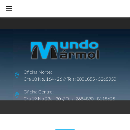
S
k
i
p
t
o
c
o
Oficina Norte:
n
Cra 18 No. 164 - 26 // Tels:
8001855
-
5265950
t
e
Oficina Centro:
Cra 19 No 23a - 30 // Tels:
2684890
-
8118625
n
t