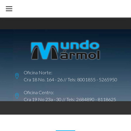
S
k
i
p
t
o
c
o
Oficina Norte:
n
Cra 18 No. 164 - 26 // Tels:
8001855
-
5265950
t
e
Oficina Centro:
Cra 19 No 23a - 30 // Tels:
2684890
-
8118625
n
t