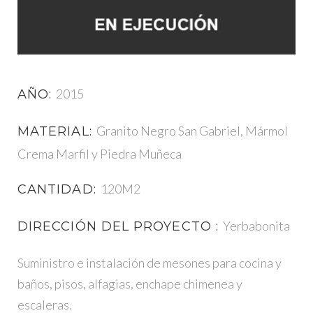
2015
AÑO:
Granito Negro San Gabriel, Mármol
MATERIAL:
Crema Marfil y Piedra Muñeca
120M2
CANTIDAD:
Yerbabonita
DIRECCIÓN DEL PROYECTO :
Suministro e instalación de mesones para cocina y
baños, pisos, alfagias, enchape chimenea y
escaleras.