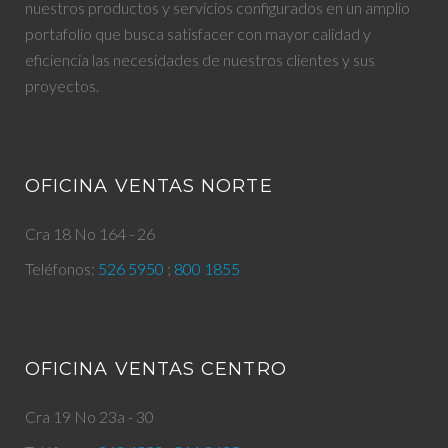
nuestros productos y servicios configurados en un amplio
portafolio que busca satisfacer con mayor calidad y
eficiencia las necesidades de nuestros clientes y sus
proyectos.
OFICINA VENTAS NORTE
Cra 18 No 164 - 26
Teléfonos:
526 5950
;
800 1855
OFICINA VENTAS CENTRO
Cra 19 No 23a - 30