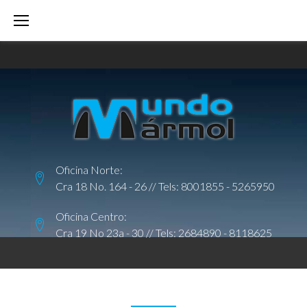
S
k
i
p
t
o
c
o
Oficina Norte:
n
Cra 18 No. 164 - 26 // Tels:
8001855
-
5265950
t
e
Oficina Centro:
Cra 19 No 23a - 30 // Tels:
2684890
-
8118625
n
t