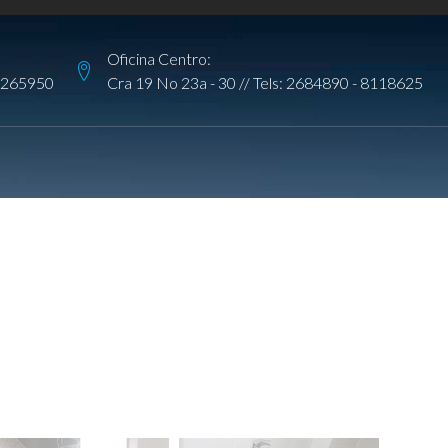
Oficina Centro:
265950
Cra 19 No 23a - 30 // Tels:
2684890
-
8118625