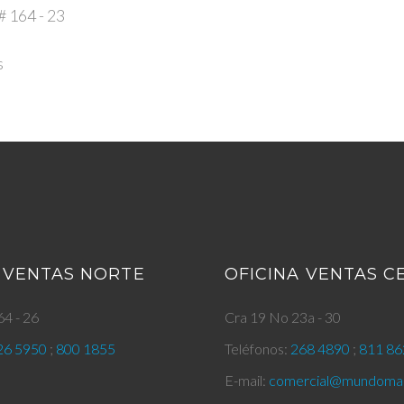
 164 - 23
s
 VENTAS NORTE
OFICINA VENTAS 
4 - 26
Cra 19 No 23a - 30
26 5950
;
800 1855
Teléfonos:
268 4890
;
811 86
E-mail:
comercial@mundomar