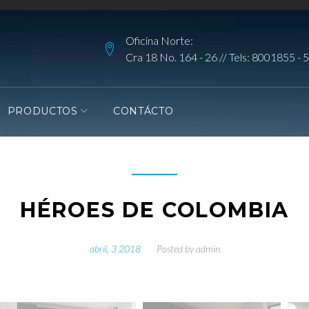
Oficina Norte:
Cra 18 No. 164 - 26 // Tels:
8001855
-
5
PRODUCTOS
CONTÁCTO
HÉROES DE COLOMBIA
abril, 3 2018
Posted by
admin