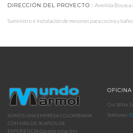
Avenida Boyaca #
DIRECCIÓN DEL PROYECTO :
Suministro e instalación de mesones para cocina y baño
OFICINA
Cra 18 No 16
Teléfonos:
5
SOMOS UNA EMPRESA COLOMBIANA
CON MÁS DE 30 AÑOS DE
EXPERIENCIA Durante estas tres