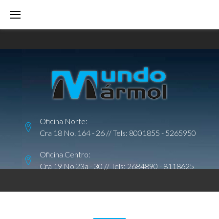
S
k
i
p
t
o
c
o
Oficina Norte:
n
Cra 18 No. 164 - 26 // Tels:
8001855
-
5265950
t
e
Oficina Centro:
Cra 19 No 23a - 30 // Tels:
2684890
-
8118625
n
t