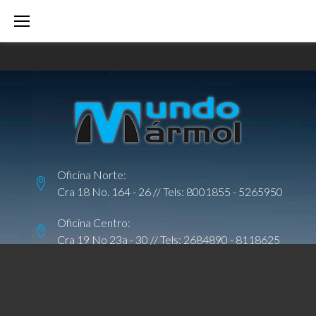
S
k
i
p
t
o
c
o
Oficina Norte:
n
Cra 18 No. 164 - 26 // Tels:
8001855
-
5265950
t
e
Oficina Centro:
Cra 19 No 23a - 30 // Tels:
2684890
-
8118625
n
t