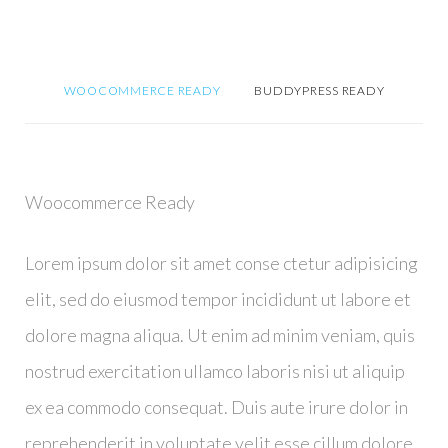
A
B
WOOCOMMERCE READY
BUDDYPRESS READY
S
Woocommerce Ready
Lorem ipsum dolor sit amet conse ctetur adipisicing
elit, sed do eiusmod tempor incididunt ut labore et
dolore magna aliqua. Ut enim ad minim veniam, quis
nostrud exercitation ullamco laboris nisi ut aliquip
ex ea commodo consequat. Duis aute irure dolor in
reprehenderit in voluptate velit esse cillum dolore