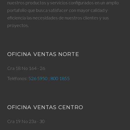
nuestros productos y servicios configurados en un amplio
portafolio que busca satisfacer con mayor calidad y
eficiencia las necesidades de nuestros clientes y sus
proyectos.
OFICINA VENTAS NORTE
Cra 18 No 164 - 26
Teléfonos:
526 5950
;
800 1855
OFICINA VENTAS CENTRO
Cra 19 No 23a - 30