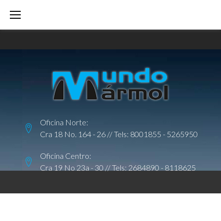
S
k
i
p
t
o
c
o
Oficina Norte:
n
Cra 18 No. 164 - 26 // Tels:
8001855
-
5265950
t
e
Oficina Centro:
Cra 19 No 23a - 30 // Tels:
2684890
-
8118625
n
t