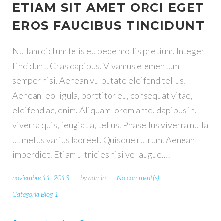
ETIAM SIT AMET ORCI EGET
E
EROS FAUCIBUS TINCIDUNT
T
Nullam dictum felis eu pede mollis pretium. Integer
tincidunt. Cras dapibus. Vivamus elementum
I
semper nisi. Aenean vulputate eleifend tellus.
Aenean leo ligula, porttitor eu, consequat vitae,
Q
eleifend ac, enim. Aliquam lorem ante, dapibus in,
viverra quis, feugiat a, tellus. Phasellus viverra nulla
U
ut metus varius laoreet. Quisque rutrum. Aenean
E
imperdiet. Etiam ultricies nisi vel augue.…
T
noviembre 11, 2013
by
admin
No comment(s)
Categoría Blog 1
A