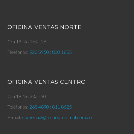
Q
U
OFICINA VENTAS NORTE
E
Cra 18 No 164 - 26
T
Teléfonos:
526 5950
;
800 1855
A
OFICINA VENTAS CENTRO
Cra 19 No 23a - 30
Teléfonos:
268 4890
;
811 8625
E-mail:
comercial@mundomarmol.com.co