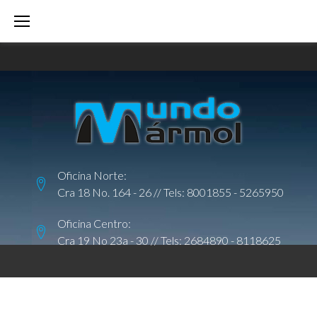
S
k
i
p
t
o
c
o
Oficina Norte:
n
Cra 18 No. 164 - 26 // Tels:
8001855
-
5265950
t
e
Oficina Centro:
Cra 19 No 23a - 30 // Tels:
2684890
-
8118625
n
t