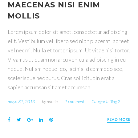
MAECENAS NISI ENIM
M
MOLLIS
E
Lorem ipsum dolor sit amet, consectetur adipiscing
elit. Vestibulum vel libero sed nibh placerat laoreet
S
vel nec mi. Nulla et tortor ipsum. Ut vitae nisi tortor.
Vivamus ut quam non arcu vehicula adipiscing in eu
:
neque. Nullam neque leo, lacinia id commodo sed,
scelerisque nec purus. Cras sollicitudin erat a
M
sapien accumsan sit amet accumsan…
A
mayo 31, 2013
by
admin
1 comment
Categoría Blog 2
Y
F
T
G
L
P
READ MORE
a
w
o
i
i
O
c
i
o
n
n