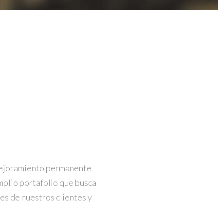
mejoramiento permanente
mplio portafolio que busca
des de nuestros clientes y