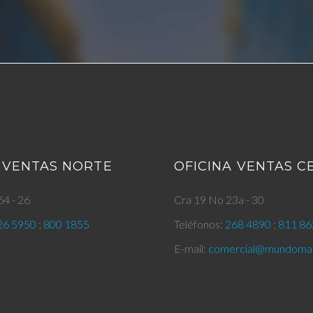
 VENTAS NORTE
OFICINA VENTAS 
4 - 26
Cra 19 No 23a - 30
26 5950
;
800 1855
Teléfonos:
268 4890
;
811 86
E-mail:
comercial@mundomar