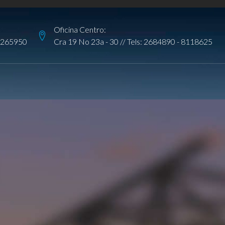
Oficina Centro:
265950
Cra 19 No 23a - 30 // Tels:
2684890
-
8118625