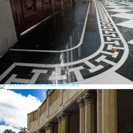
TEATRO FAENZA
Restauración fachada, Mesones, Suministro e instalación de pisos y escaleras
PONTIFICIA UNIVERSIDAD JAVERIANA
Suministro e instalación de pisos
COLEGIO SAN BARTOLOME DE LA
MERCED