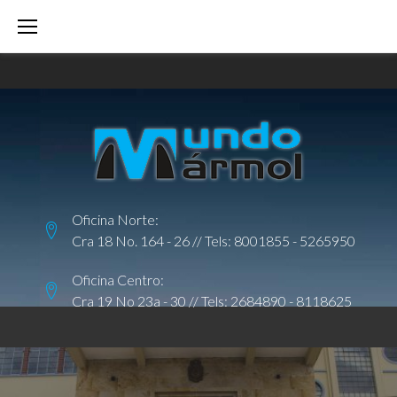
S
k
i
p
t
o
c
o
Oficina Norte:
n
Cra 18 No. 164 - 26 // Tels:
8001855
-
5265950
t
e
Oficina Centro:
Cra 19 No 23a - 30 // Tels:
2684890
-
8118625
n
t