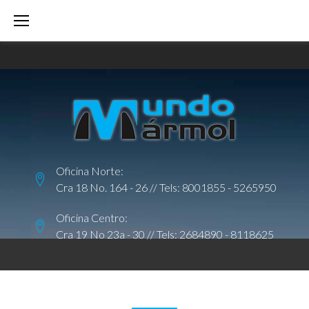
S
k
i
p
t
o
c
o
Oficina Norte:
n
Cra 18 No. 164 - 26 // Tels:
8001855
-
5265950
t
e
Oficina Centro:
Cra 19 No 23a - 30 // Tels:
2684890
-
8118625
n
t