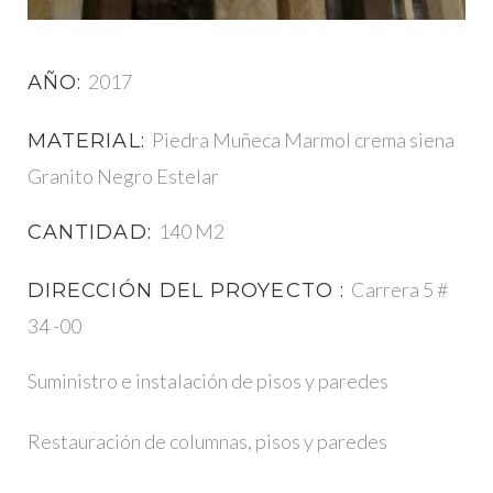
2017
AÑO:
Piedra Muñeca Marmol crema siena
MATERIAL:
Granito Negro Estelar
140 M2
CANTIDAD:
Carrera 5 #
DIRECCIÓN DEL PROYECTO :
34 -00
Suministro e instalación de pisos y paredes
Restauración de columnas, pisos y paredes