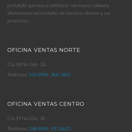
portafolio que busca satisfacer con mayor calidad y
eficiencia las necesidades de nuestros clientes y sus
proyectos.
OFICINA VENTAS NORTE
Cra 18 No 164 - 26
Teléfonos:
526 5950
;
800 1855
OFICINA VENTAS CENTRO
Cra 19 No 23a - 30
Teléfonos:
268 4890
;
811 8625