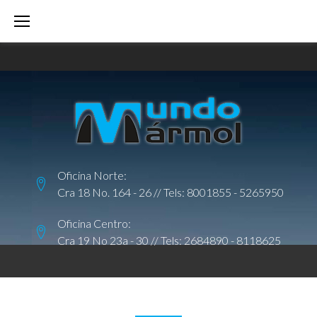
S
k
i
p
t
o
c
o
Oficina Norte:
n
Cra 18 No. 164 - 26 // Tels:
8001855
-
5265950
t
e
Oficina Centro:
Cra 19 No 23a - 30 // Tels:
2684890
-
8118625
n
t