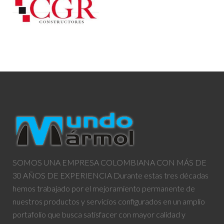
SOMOS UNA EMPRESA COLOMBIANA CON MÁS DE
30 AÑOS DE EXPERIENCIA Durante estas tres décadas
hemos trabajado por el mejoramiento permanente de
nuestros productos y servicios configurados en un amplio
portafolio que busca satisfacer con mayor calidad y