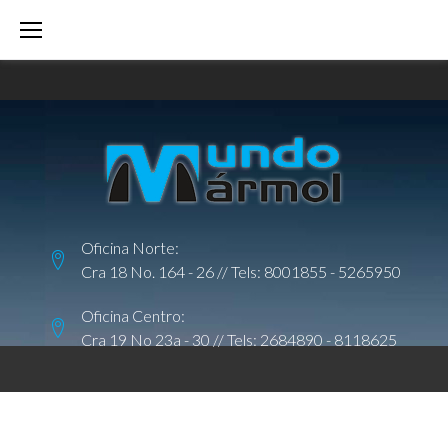
S
k
i
p
t
o
c
o
Oficina Norte:
n
Cra 18 No. 164 - 26 // Tels:
8001855
-
5265950
t
e
Oficina Centro:
Cra 19 No 23a - 30 // Tels:
2684890
-
8118625
n
t