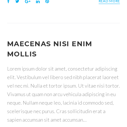
F
T
G
L
P
READ MORE
:
a
w
o
i
i
c
i
o
n
n
E
e
t
g
k
t
b
t
l
e
e
o
e
e
d
r
T
o
r
+
I
e
MAECENAS NISI ENIM
k
n
s
I
t
MOLLIS
Q
Lorem ipsum dolor sit amet, consectetur adipiscing
elit. Vestibulum vel libero sed nibh placerat laoreet
U
vel nec mi. Nulla et tortor ipsum. Ut vitae nisi tortor.
Vivamus ut quam non arcu vehicula adipiscing in eu
E
neque. Nullam neque leo, lacinia id commodo sed,
T
scelerisque nec purus. Cras sollicitudin erat a
sapien accumsan sit amet accumsan…