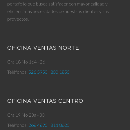
portafolio que busca satisfacer con mayor calidad y
eficiencia las necesidades de nuestros clientes y sus
proyectos.
OFICINA VENTAS NORTE
Cra 18 No 164 - 26
Teléfonos:
526 5950
;
800 1855
OFICINA VENTAS CENTRO
Cra 19 No 23a - 30
Teléfonos:
268 4890
;
811 8625