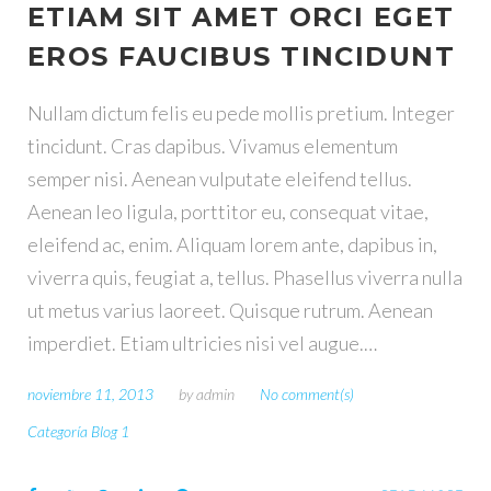
ETIAM SIT AMET ORCI EGET
E
EROS FAUCIBUS TINCIDUNT
T
Nullam dictum felis eu pede mollis pretium. Integer
tincidunt. Cras dapibus. Vivamus elementum
I
semper nisi. Aenean vulputate eleifend tellus.
Aenean leo ligula, porttitor eu, consequat vitae,
Q
eleifend ac, enim. Aliquam lorem ante, dapibus in,
viverra quis, feugiat a, tellus. Phasellus viverra nulla
U
ut metus varius laoreet. Quisque rutrum. Aenean
E
imperdiet. Etiam ultricies nisi vel augue.…
T
noviembre 11, 2013
by
admin
No comment(s)
Categoría Blog 1
A