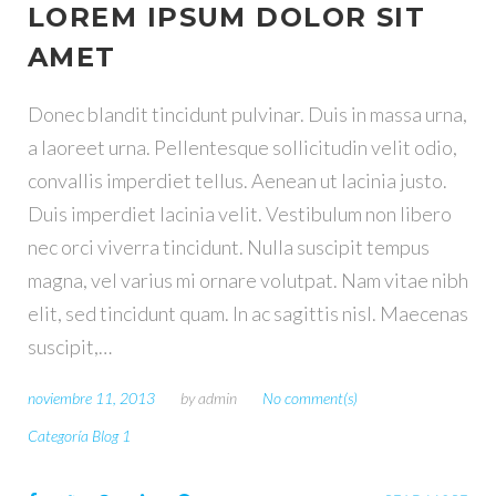
LOREM IPSUM DOLOR SIT
E
AMET
T
Donec blandit tincidunt pulvinar. Duis in massa urna,
a laoreet urna. Pellentesque sollicitudin velit odio,
I
convallis imperdiet tellus. Aenean ut lacinia justo.
Duis imperdiet lacinia velit. Vestibulum non libero
Q
nec orci viverra tincidunt. Nulla suscipit tempus
magna, vel varius mi ornare volutpat. Nam vitae nibh
U
elit, sed tincidunt quam. In ac sagittis nisl. Maecenas
E
suscipit,…
T
noviembre 11, 2013
by
admin
No comment(s)
Categoría Blog 1
A