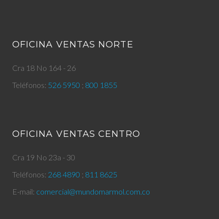
OFICINA VENTAS NORTE
Cra 18 No 164 - 26
Teléfonos:
526 5950
;
800 1855
OFICINA VENTAS CENTRO
Cra 19 No 23a - 30
Teléfonos:
268 4890
;
811 8625
E-mail:
comercial@mundomarmol.com.co