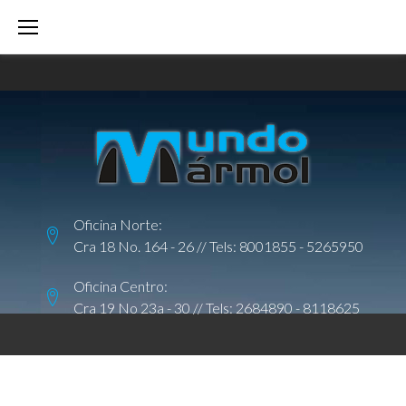
S
k
i
p
t
o
c
o
Oficina Norte:
n
Cra 18 No. 164 - 26 // Tels:
8001855
-
5265950
t
e
Oficina Centro:
Cra 19 No 23a - 30 // Tels:
2684890
-
8118625
n
t