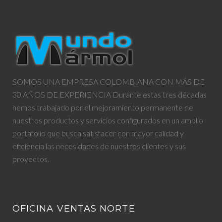
L
o
r
+
I
e
k
n
s
t
I
O
SOMOS UNA EMPRESA COLOMBIANA CON MÁS DE
,
30 AÑOS DE EXPERIENCIA Durante estas tres décadas
hemos trabajado por el mejoramiento permanente de
2
nuestros productos y servicios configurados en un amplio
portafolio que busca satisfacer con mayor calidad y
0
eficiencia las necesidades de nuestros clientes y sus
proyectos.
1
6
OFICINA VENTAS NORTE