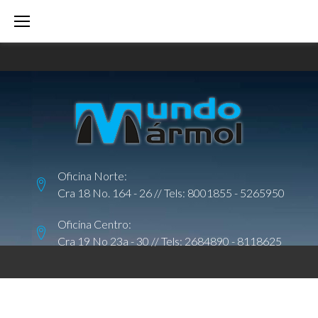
S
k
i
p
t
o
c
o
Oficina Norte:
n
Cra 18 No. 164 - 26 // Tels:
8001855
-
5265950
t
e
Oficina Centro:
Cra 19 No 23a - 30 // Tels:
2684890
-
8118625
n
t