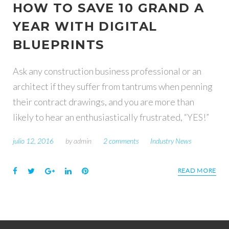
HOW TO SAVE 10 GRAND A
D
YEAR WITH DIGITAL
BLUEPRINTS
Í
Ask any construction business professional or an
A
architect if they suffer from tantrums when penning
their contract drawings, and you are more than
:
likely to hear an enthusiastically frustrated, “YES!”
1
julio 12, 2016
by
admin
2 comments
Industry News
2
F
T
G
L
P
READ MORE
a
w
o
i
i
J
c
i
o
n
n
e
t
g
k
t
U
b
t
l
e
e
o
e
e
d
r